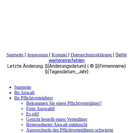
|
|
|
|
Seite
Startseite
Impressum
Kontakt
Datenschutzerklärung
weiterempfehlen
Letzte Änderung: ${Änderungsdatum} | © ${Firmenname}
${Tagesdatum_Jahr}
Startseite
Ihr Anwalt
Ihr Pflichtverteidiger
Bekommen Sie einen Pflichtverteidiger?
Freie Auswahl!
Es eilt!
Gericht bestellt einen Verteidiger
Beigeordneter Anwalt enttäuscht
Auswechseln des Pflichtverteidigers schwierig